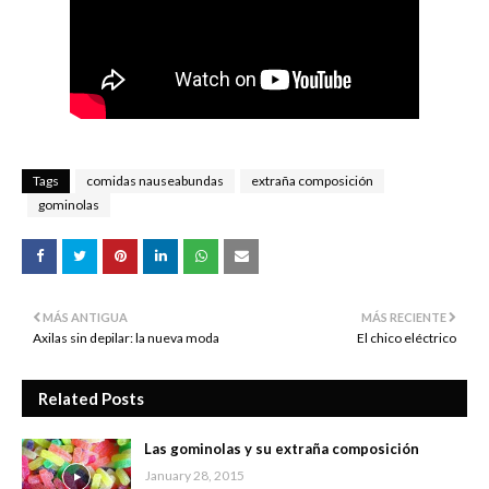
Tags
comidas nauseabundas
extraña composición
gominolas
MÁS ANTIGUA
MÁS RECIENTE
Axilas sin depilar: la nueva moda
El chico eléctrico
Related Posts
Las gominolas y su extraña composición
January 28, 2015