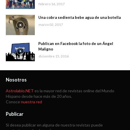
febrero 16, 2017
Una cobra sedienta bebe agua de una botella
marzo 02, 2017
Publican en Facebook la foto de un Ángel
Maligno
diciembre 15, 2016
Nosotros
Astrolabio.NET
es la mayor red de revistas online del Mundo
Hispano desde hace más de 20 años.
Conoce
nuestra red
Publicar
Si desea publicar en alguna de nuestra revistas puede