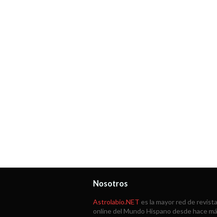
Nosotros
Astrolabio.NET
es la mayor red de revist
online del Mundo Hispano desde hace m