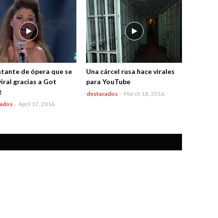
ntante de ópera que se
Una cárcel rusa hace virales
iral gracias a Got
para YouTube
t
destacados
-
March 18, 2016
cados
-
April 17, 2016