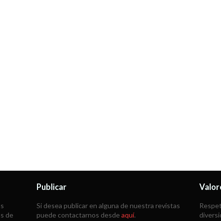
Publicar
Valor
as
Si desea publicar en alguna de nuestra revistas
Respeta
ás de
puede contactarnos desde
aquí
.
diversi