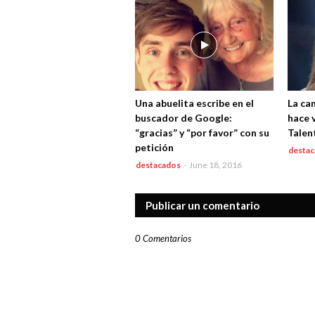
Una abuelita escribe en el
La ca
buscador de Google:
hace v
“gracias” y “por favor” con su
Talen
petición
desta
destacados
-
June 18, 2016
Publicar un comentario
0 Comentarios