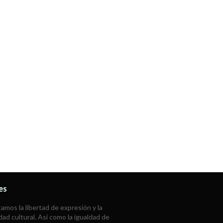
es
mos la libertad de expresión y la
dad cultural. Así como la igualdad de