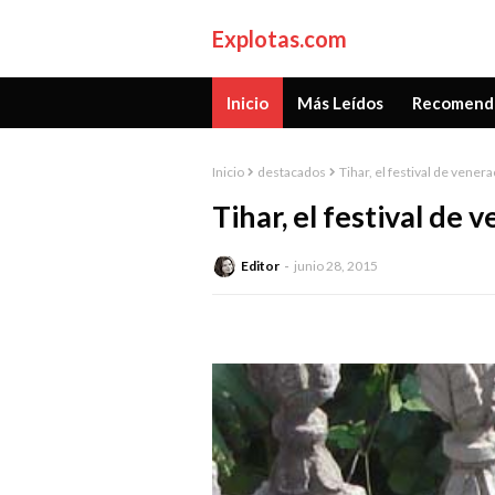
Explotas.com
Inicio
Más Leídos
Recomend
Inicio
destacados
Tihar, el festival de venera
Tihar, el festival de 
Editor
junio 28, 2015