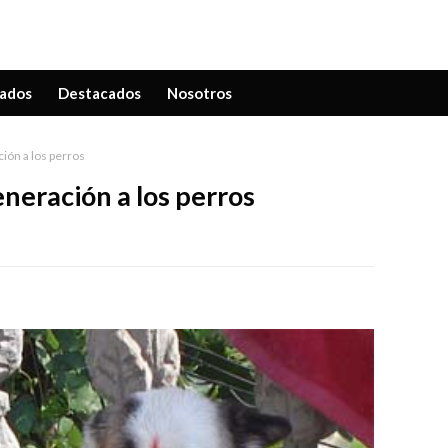
ados
Destacados
Nosotros
ción a los perros
veneración a los perros